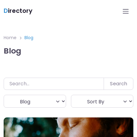
Ga
D
irectory
naar
de
inhoud
Home
Blog
Blog
Search