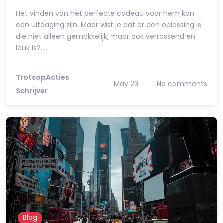
Het vinden van het perfecte cadeau voor hem kan
een uitdaging zijn. Maar wist je dat er een oplossing is
die niet alleen gemakkelijk, maar ook verrassend en
leuk is?…
TrotsopActies
May 23
No comments
Schrijver
Blog