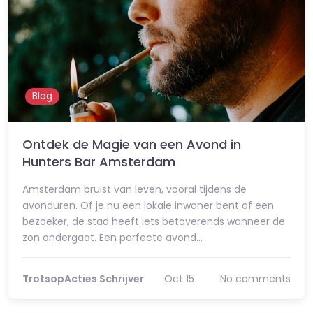
Blog
Ontdek de Magie van een Avond in
Hunters Bar Amsterdam
Amsterdam bruist van leven, vooral tijdens de
avonduren. Of je nu een lokale inwoner bent of een
bezoeker, de stad heeft iets betoverends wanneer de
zon ondergaat. Een perfecte avond…
TrotsopActies Schrijver
Oct 15
No comments