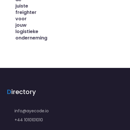
juiste
freighter
voor
jouw
logistieke
onderneming
D
irectory
info@ayecode.io
+44 1010101010