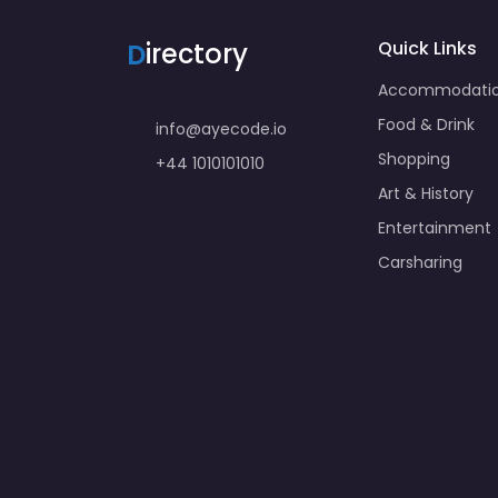
D
irectory
Quick Links
Accommodati
Food & Drink
info@ayecode.io
Shopping
+44 1010101010
Art & History
Entertainment
Carsharing