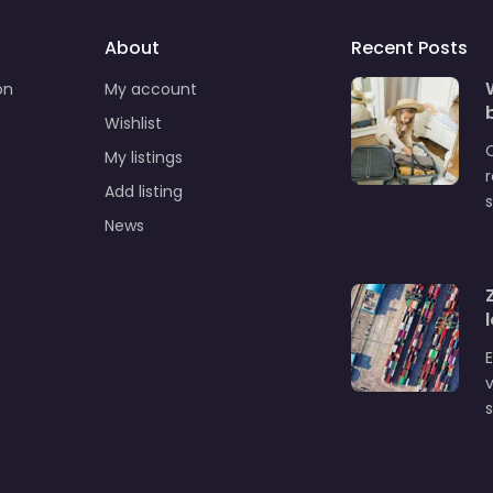
About
Recent Posts
on
My account
Wishlist
C
My listings
Add listing
News
E
v
s