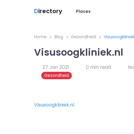
D
irectory
Places
Home
Blog
Gezondheid
Visusoogkliniek
Visusoogkliniek.nl
27 Jan 2021
0 min read
No
Gezondheid
Visusoogkliniek.nl