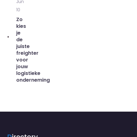
Jun
10
Zo
kies
je
de
juiste
freighter
voor
jouw
logistieke
onderneming
D
irectory