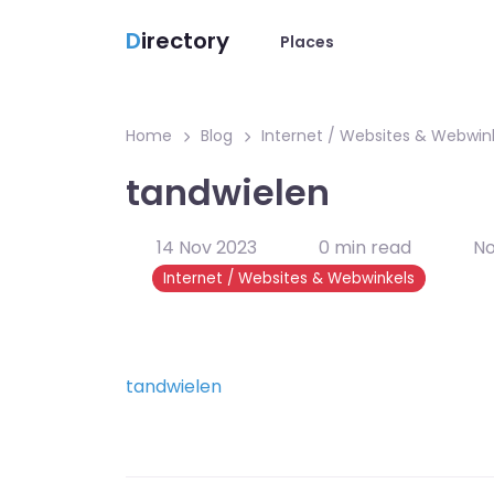
D
irectory
Places
Home
Blog
Internet / Websites & Webwin
tandwielen
14 Nov 2023
0 min read
N
Internet / Websites & Webwinkels
tandwielen