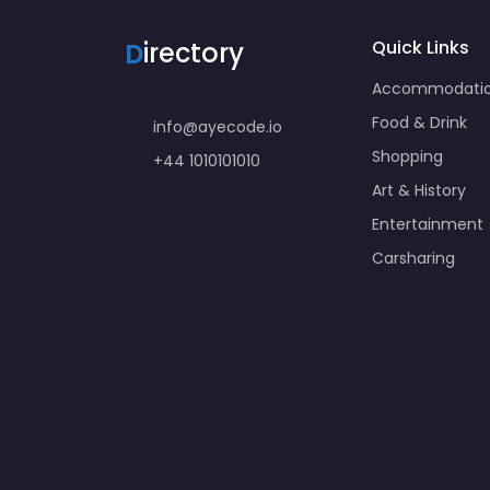
D
irectory
Quick Links
Accommodati
Food & Drink
info@ayecode.io
Shopping
+44 1010101010
Art & History
Entertainment
Carsharing