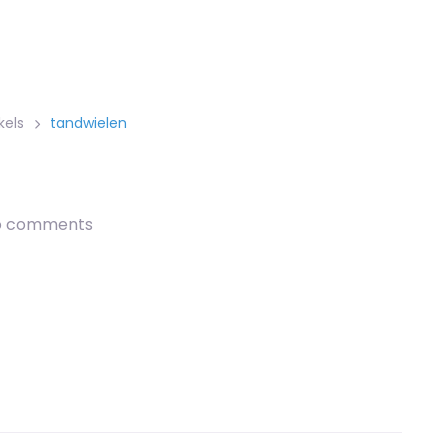
kels
tandwielen
o comments