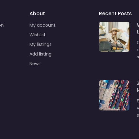
About
Recent Posts
on
My account
Wishlist
C
My listings
Add listing
News
E
v
s