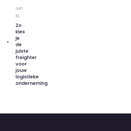
Jun
10
Zo
kies
je
de
juiste
freighter
voor
jouw
logistieke
onderneming