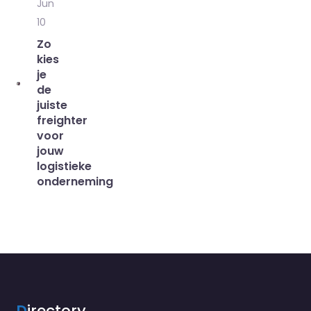
Jun
10
Zo
kies
je
de
juiste
freighter
voor
jouw
logistieke
onderneming
D
irectory