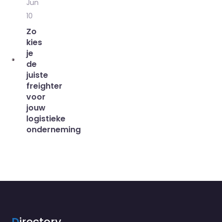
Jun
10
Zo
kies
je
de
juiste
freighter
voor
jouw
logistieke
onderneming
D
irectory